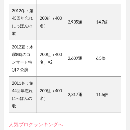
2012冬：第
45回年忘れ
200組（400
2,935通
14.7倍
にっぽんの
名）
歌
2012夏：木
曜8時のコ
200組（400
2,609通
6.5倍
ンサート特
名）×2
別２公演
2011冬：第
44回年忘れ
200組（400
2,317通
11.6倍
にっぽんの
名）
歌
人気ブログランキングへ