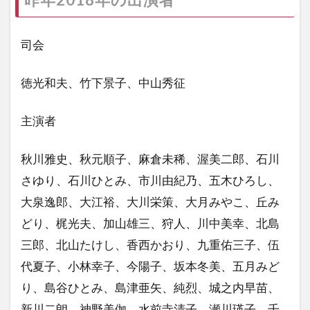
司会
徳光和夫、竹下景子、中山秀征
主演者
秋川雅史、秋元順子、麻倉未稀、渥美二郎、石川
さゆり、石川ひとみ、市川由紀乃、五木ひろし、
大泉逸郎、大江裕、大川栄策、大月みやこ、丘み
どり、梶光夫、加山雄三、狩人、川中美幸、北島
三郎、北山たけし、香西かおり、九重佑三子、伍
代夏子、小林幸子、今陽子、坂本冬美、五月みど
り、島谷ひとみ、島津亜矢、純烈、城之内早苗、
新川二朗、神野美伽、水前寺清子、瀬川瑛子、千