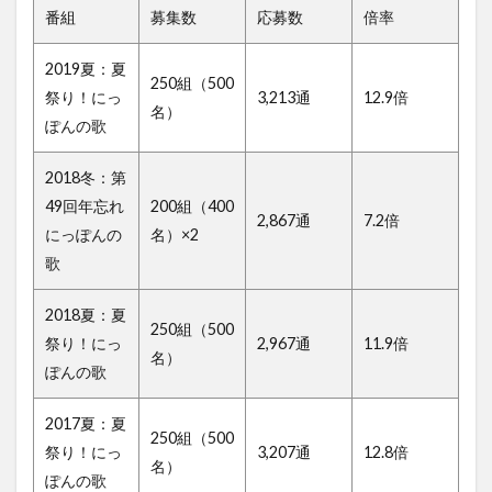
番組
募集数
応募数
倍率
2019夏：夏
250組（500
祭り！にっ
3,213通
12.9倍
名）
ぽんの歌
2018冬：第
49回年忘れ
200組（400
2,867通
7.2倍
にっぽんの
名）×2
歌
2018夏：夏
250組（500
祭り！にっ
2,967通
11.9倍
名）
ぽんの歌
2017夏：夏
250組（500
祭り！にっ
3,207通
12.8倍
名）
ぽんの歌