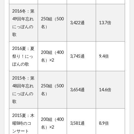
2016冬：第
49回年忘れ
250組（500
3,422通
13.7倍
にっぽんの
名）
歌
2016夏：夏
200組（400
祭り！にっ
3,745通
9.4倍
名）×2
ぽんの歌
2015冬：第
48回年忘れ
250組（500
3,654通
14.6倍
にっぽんの
名）
歌
2015夏：木
200組（400
曜8時のコ
3,581通
8.9倍
名）×2
ンサート