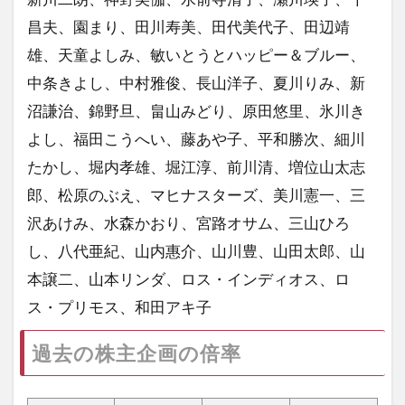
昌夫、園まり、田川寿美、田代美代子、田辺靖
雄、天童よしみ、敏いとうとハッピー＆ブルー、
中条きよし、中村雅俊、長山洋子、夏川りみ、新
沼謙治、錦野旦、畠山みどり、原田悠里、氷川き
よし、福田こうへい、藤あや子、平和勝次、細川
たかし、堀内孝雄、堀江淳、前川清、増位山太志
郎、松原のぶえ、マヒナスターズ、美川憲一、三
沢あけみ、水森かおり、宮路オサム、三山ひろ
し、八代亜紀、山内惠介、山川豊、山田太郎、山
本譲二、山本リンダ、ロス・インディオス、ロ
ス・プリモス、和田アキ子
過去の株主企画の倍率