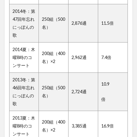
2014冬：第
47回年忘れ
250組（500
2,876通
11.5倍
にっぽんの
名）
歌
2014夏：木
200組（400
曜8時のコ
2,962通
7.4倍
名）×2
ンサート
2013冬：第
10.9
46回年忘れ
250組（500
2,724通
にっぽんの
名）
倍
歌
2013夏：木
200組（400
曜8時のコ
3,385通
16.9倍
名）×2
ンサート