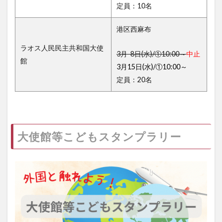
定員：10名
港区西麻布
ラオス人民民主共和国大使
3月 8日(水)/①10:00～
中止
館
3月15日(水)/①10:00～
定員：20名
大使館等こどもスタンプラリー