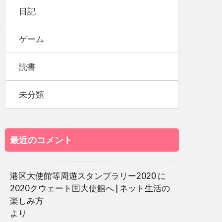
日記
ゲーム
読書
未分類
最近のコメント
港区大使館等周遊スタンプラリー2020
に
2020クウェート国大使館へ | ネット生活の
楽しみ方
より