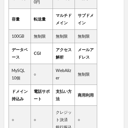
0円
マルチド
サブドメ
容量
転送量
メイン
イン
100GB
無制限
無制限
無制限
データベ
アクセス
メールア
CGI
ース
解析
ドレス
MySQL
WebAliz
○
無制限
10個
er
ドメイン
電話サポ
支払い方
商用利用
持込み
ート
法
クレジッ
○
○
ト決済
○
銀行振込