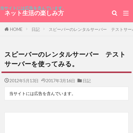
ユーネクスト
登録方法
三浦大知
当サイトには広告を含んでいます。
ネット生活の楽しみ方
キャンペーン
ios
レソト王国大使館
フィリピン共和国大使館
新サーバー移行
HOME
日記
スピーバーのレンタルサーバー テストサー
ソフトフロントホールディングス
アピシウス
RM550x
ホンジュラス共和国
QCY-Q11
トーゴ料理
オハヨー乳業
シュークリーム
スピーバーのレンタルサーバー テスト
サーバーを使ってみる。
三越伊勢丹ホールディングス
実話
エベレスト
環状第2号線
2012年5月13日
2017年3月16日
日記
くまポンギフト券
Wake Up
ラブコメディ
ボートショー
ブラジル
当サイトには広告を含んでいます。
ガンダム見放題作戦中
フィスコ
東レ
ソフトクリーム
アルキメデスの大戦
渕野右登
東ティモール
感染列島