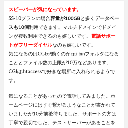
ColorOS 15
スピーバーが気になっています。
SS-10プランの場合
容量が100GB
と多く
データベー
検索
スも10個
利用できます。マルチドメインでドメイ
ンが複数利用できるのも嬉しいです。
電話サポー
トがフリーダイヤル
なのも嬉しいです。
気になるのはCGIが動くのがcgi-binフォルダになる
こととファイル数の上限が10万などあります。
CGIは.htaccessで好きな場所に入れられるようで
す。
気になることがあったので電話してみました。ホ
ームページにはすぐ繋がるようなことが書かれて
いましたが10分前後待ちました。サポートの方は
丁寧で親切でした。テストサーバーがあることを