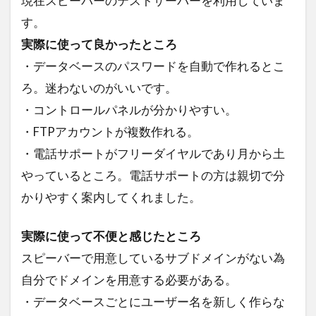
現在スピーバーのテストサーバーを利用していま
ソフトフロントホールディングス
アピシウス
す。
RM550x
ホンジュラス共和国
QCY-Q11
実際に使って良かったところ
トーゴ料理
オハヨー乳業
シュークリーム
・データベースのパスワードを自動で作れるとこ
三越伊勢丹ホールディングス
実話
ろ。迷わないのがいいです。
エベレスト
環状第2号線
・コントロールパネルが分かりやすい。
・FTPアカウントが複数作れる。
くまポンギフト券
Wake Up
ラブコメディ
・電話サポートがフリーダイヤルであり月から土
ボートショー
ブラジル
やっているところ。電話サポートの方は親切で分
ガンダム見放題作戦中
フィスコ
東レ
かりやすく案内してくれました。
ソフトクリーム
アルキメデスの大戦
渕野右登
東ティモール
感染列島
実際に使って不便と感じたところ
天丼
劇場版
漫画
イイハナ
スピーバーで用意しているサブドメインがない為
android
ブラジル連邦共和国大使館
自分でドメインを用意する必要がある。
中華人民共和国大使館
東京みなと祭り
・データベースごとにユーザー名を新しく作らな