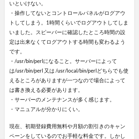
いといけない。
ひらまつ
牛肉記念日
電源ユニット
・操作してないとコントロールパネルがログアウ
ピクセラ
イヤホンマイク
アジデシ
トしてしまう。1時間くらいでログアウトしてしま
小型船舶
大丸東京
お土産
いました。スピーバーに確認したところ時間の設
ハンガー・ゲーム
毎日コムネット
定は出来なくてログアウトする時間も変わるよう
格安SIM
NHK
Girls！
です。
NHK紅白歌合戦
お正月
レソト
・/usr/bin/perlになること。サーバーによって
「君の膵臓をたべたい」
は/usr/bin/perl 又は /usr/local/bin/perlどちらでも使
ファミリーアカウント
エルアイイーエイチ
えるところがありますが一つなので場合によって
ブールミッシュ
シグナル100
古川琴音
は書き換える必要があります。
コロンビア
そのまま飾れるブーケ
築地
・サーバーのメンテナンスが多く感じます。
・マニュアルが分かりにくい。
タカラヅカ
松田聖子
オランダ大使館
ColorOS 15
現在、初期登録費用無料や月額の割引きのキャン
ペーンをしているのでお手軽な料金です。しかし
検索