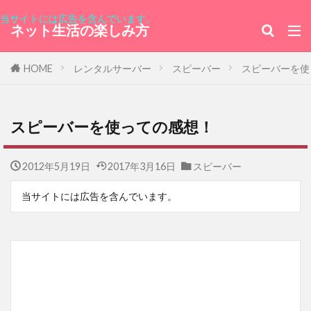
おせち
GMOあおぞらネット銀行
当サイトには広告を含んでいます。
きらりん☆レボリューション
チャックバス
ネット生活の楽しみ方
ラフォーレ原宿
パキスタン
HOME
レンタルサーバー
スピーバー
スピーバーを使
ニカラグア共和国
ツカダ・グローバルホールディング
双日
黒島結菜
即位の礼
スピーバーを使っての感想！
台北駐日経済文化代表処台湾文化センター
2012年5月19日
2017年3月16日
スピーバー
トルコ
うた☆プリ
新海誠
ライブ配信
フォトボックス
怪病医ラムネ
当サイトには広告を含んでいます。
oppo
シリア・アラブ共和国大使館
国際機関 日本アセアンセンター
エックスサーバー
ロジクール
東京グランメゾン
株主優待カード
エルサルバドル共和国
キユーピー