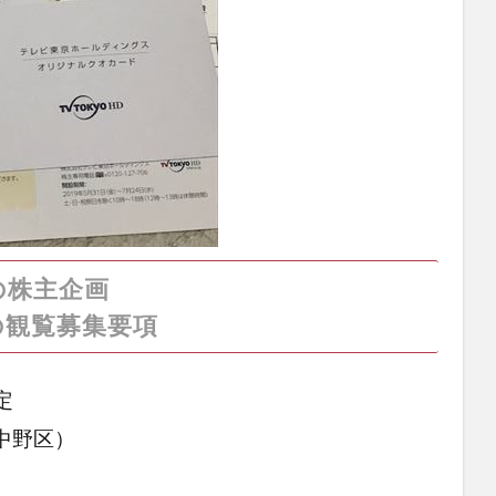
の株主企画
の観覧募集要項
定
中野区）