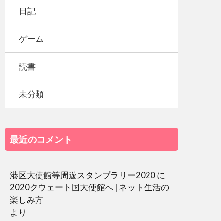
日記
ゲーム
読書
未分類
最近のコメント
港区大使館等周遊スタンプラリー2020
に
2020クウェート国大使館へ | ネット生活の
楽しみ方
より