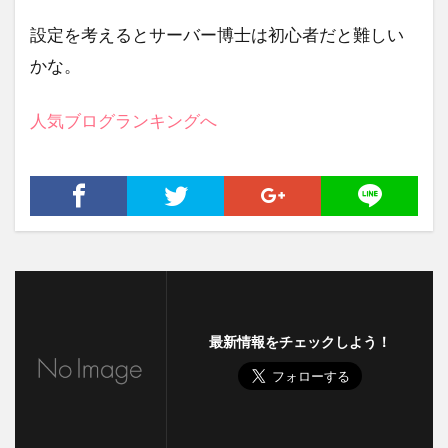
港区ワールドカーニバル
ブリュレ
設定を考えるとサーバー博士は初心者だと難しい
チャリティカレー
ヒルトン東京お台場
かな。
ユダヤ人を救った動物園～アントニーナが愛した命
～
人気ブログランキングへ
内視鏡
31日間無料トライアル
男と女の不都合な真実
ミリオンドール
グランデバニラ
ファンタビ
電子書籍
ボスニア・ヘルツェゴビナ
父の日
日本製鉄
敬老の日
晩さん会
高杉真宙
招待券
特別番組
ユーネクスト
登録方法
三浦大知
最新情報をチェックしよう！
キャンペーン
ios
レソト王国大使館
フィリピン共和国大使館
新サーバー移行
ソフトフロントホールディングス
アピシウス