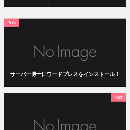
RM550x
ホンジュラス共和国
QCY-Q11
トーゴ料理
オハヨー乳業
シュークリーム
Prev
三越伊勢丹ホールディングス
実話
エベレスト
環状第2号線
くまポンギフト券
Wake Up
ラブコメディ
ボートショー
ブラジル
ガンダム見放題作戦中
フィスコ
東レ
サーバー博士にワードプレスをインストール！
ソフトクリーム
アルキメデスの大戦
渕野右登
東ティモール
感染列島
天丼
劇場版
漫画
イイハナ
Next
android
ブラジル連邦共和国大使館
中華人民共和国大使館
東京みなと祭り
ひらまつ
牛肉記念日
電源ユニット