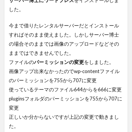
サーバー博士にワードプレス
をインストールしま
きらりん☆レボリューション
チャックバス
した。
ラフォーレ原宿
パキスタン
ニカラグア共和国
今まで借りたレンタルサーバーだとインストール
ツカダ・グローバルホールディング
双日
すればそのまま使えました。しかしサーバー博士
の場合そのままでは画像のアップロードなどその
黒島結菜
即位の礼
ままではできませんでした。
台北駐日経済文化代表処台湾文化センター
ファイルの
パーミッションの変更
をしました。
トルコ
うた☆プリ
新海誠
画像アップ出来なかったのでwp-contentファイル
ライブ配信
フォトボックス
怪病医ラムネ
のパーミッションを755から707に変更
oppo
シリア・アラブ共和国大使館
使っているテーマのファイル644からを666に変更
国際機関 日本アセアンセンター
pluginsフォルダのパーミッションを755から707に
エックスサーバー
ロジクール
変更
東京グランメゾン
株主優待カード
正しいか分からないですが上記の変更で動きまし
エルサルバドル共和国
キユーピー
た。