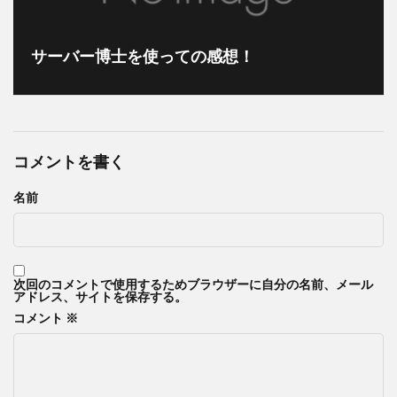
ピクセラ
イヤホンマイク
アジデシ
小型船舶
大丸東京
お土産
サーバー博士を使っての感想！
ハンガー・ゲーム
毎日コムネット
格安SIM
NHK
Girls！
NHK紅白歌合戦
お正月
レソト
コメントを書く
「君の膵臓をたべたい」
ファミリーアカウント
エルアイイーエイチ
名前
ブールミッシュ
シグナル100
古川琴音
コロンビア
そのまま飾れるブーケ
築地
次回のコメントで使用するためブラウザーに自分の名前、メール
タカラヅカ
松田聖子
オランダ大使館
アドレス、サイトを保存する。
ColorOS 15
コメント
※
検索