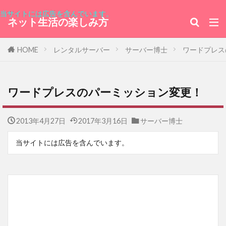
ホテル
「未来のミライ」
トランポリン
当サイトには広告を含んでいます。
ネット生活の楽しみ方
ホンジュラス
セルビア
インプレス
鬼滅の刃
ゴスペラーズ
Perfume
HOME
レンタルサーバー
サーバー博士
ワードプレス
チェッカーズ
交換ベルト
タカナシ
ウルグアイ東方共和国大使館
深川
M186
ワードプレスのパーミッション変更！
都民見学会
株主期間
ブラジル連邦共和国
ハンガリー大使館
東京みなと祭
2013年4月27日
2017年3月16日
サーバー博士
銀座レカン
当サイトには広告を含んでいます。
バニラアイスクリームビーンズ入り
横浜スタジアム
花いちごのバラエティアイス
監獄島
韓流ドラマ
GMOポイント
普通の女子校生が【ろこどる】やってみた。
エド・ウェストウィック
フラワー
セリ