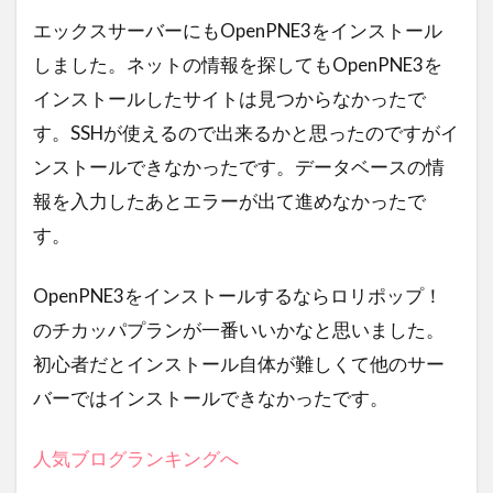
くまポンギフト券
Wake Up
ラブコメディ
エックスサーバーにもOpenPNE3をインストール
ボートショー
ブラジル
しました。ネットの情報を探してもOpenPNE3を
ガンダム見放題作戦中
フィスコ
東レ
インストールしたサイトは見つからなかったで
ソフトクリーム
アルキメデスの大戦
す。SSHが使えるので出来るかと思ったのですがイ
ンストールできなかったです。データベースの情
渕野右登
東ティモール
感染列島
報を入力したあとエラーが出て進めなかったで
天丼
劇場版
漫画
イイハナ
す。
android
ブラジル連邦共和国大使館
中華人民共和国大使館
東京みなと祭り
OpenPNE3をインストールするならロリポップ！
ひらまつ
牛肉記念日
電源ユニット
のチカッパプランが一番いいかなと思いました。
ピクセラ
イヤホンマイク
アジデシ
初心者だとインストール自体が難しくて他のサー
小型船舶
大丸東京
お土産
バーではインストールできなかったです。
ハンガー・ゲーム
毎日コムネット
人気ブログランキングへ
格安SIM
NHK
Girls！