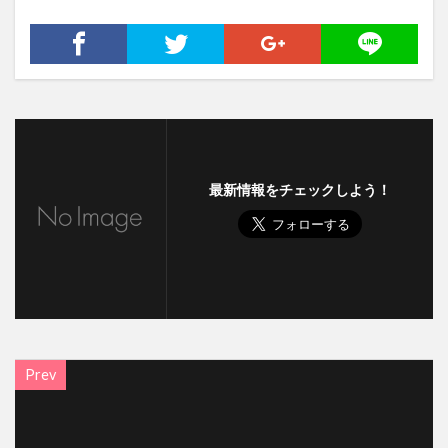
NHK紅白歌合戦
お正月
レソト
「君の膵臓をたべたい」
ファミリーアカウント
エルアイイーエイチ
ブールミッシュ
シグナル100
古川琴音
コロンビア
そのまま飾れるブーケ
築地
タカラヅカ
松田聖子
オランダ大使館
最新情報をチェックしよう！
ColorOS 15
検索
Prev