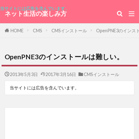
フェスティバル
WANIMA
iijmio
当サイトには広告を含んでいます。
ネット生活の楽しみ方
北海道アイスクリームメロン
モルディブ共和国大使館
代々木公園
HOME
CMS
CMSインストール
OpenPNE3のイン
ワイヤレスマウス
光回線
当選
ウルグアイ東方共和国
Z.com WP
OpenPNE3のインストールは難しい。
バスツアー
オーシャンドリーム号
白桃シャーベット
JALUX
2013年5月3日
2017年3月16日
CMSインストール
銀座のミルフィーユアイス
ガリバー旅行記
おせち
GMOあおぞらネット銀行
当サイトには広告を含んでいます。
きらりん☆レボリューション
チャックバス
ラフォーレ原宿
パキスタン
ニカラグア共和国
ツカダ・グローバルホールディング
双日