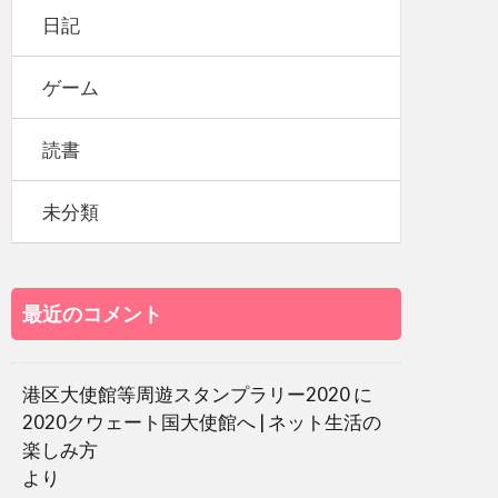
日記
ゲーム
読書
未分類
最近のコメント
港区大使館等周遊スタンプラリー2020
に
2020クウェート国大使館へ | ネット生活の
楽しみ方
より