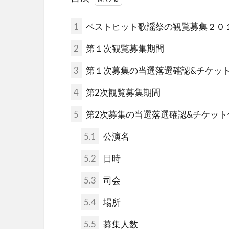
1
ベストヒット歌謡祭の観覧募集２０
2
第１次観覧募集期間
3
第１次募集の当選落選確認&チケッ
4
第2次観覧募集期間
5
第2次募集の当選落選確認&チケット
5.1
公演名
5.2
日時
5.3
司会
5.4
場所
5.5
募集人数