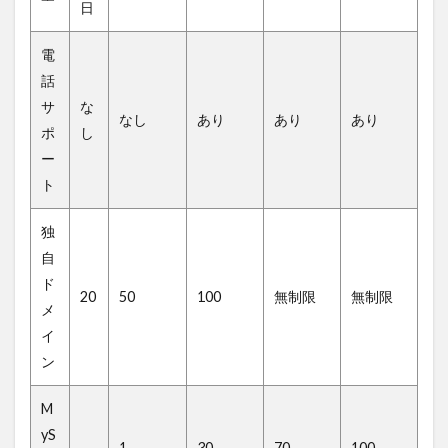
日
電
話
サ
な
なし
あり
あり
あり
ポ
し
ー
ト
独
自
ド
20
50
100
無制限
無制限
メ
イ
ン
M
yS
–
1
30
70
100