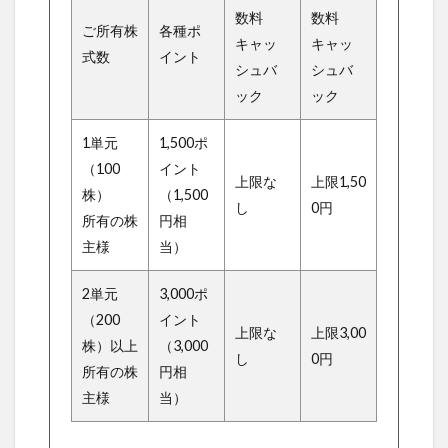
数料
数料
ご所有株
各種ポ
キャッ
キャッ
式数
イント
シュバ
シュバ
ック
ック
1単元
1,500ポ
（100
イント
上限な
上限1,50
株）
（1,500
し
0円
所有の株
円相
主様
当）
2単元
3,000ポ
（200
イント
上限な
上限3,00
株）以上
（3,000
し
0円
所有の株
円相
主様
当）