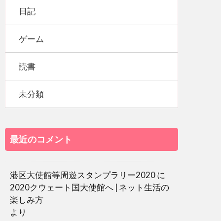
日記
ゲーム
読書
未分類
最近のコメント
港区大使館等周遊スタンプラリー2020
に
2020クウェート国大使館へ | ネット生活の
楽しみ方
より