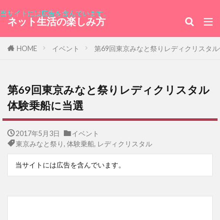
当サイトには広告を含んでいます。
男と女の不都合な真実
ミリオンドール
ネット生活の楽しみ方
グランデバニラ
ファンタビ
電子書籍
HOME
イベント
第69回東京みなと祭りレディクリスタ
ボスニア・ヘルツェゴビナ
父の日
日本製鉄
敬老の日
晩さん会
高杉真宙
招待券
特別番組
第69回東京みなと祭りレディクリスタル
ユーネクスト
登録方法
三浦大知
体験乗船に当選
キャンペーン
ios
レソト王国大使館
フィリピン共和国大使館
新サーバー移行
2017年5月3日
イベント
東京みなと祭り
,
体験乗船
,
レディクリスタル
ソフトフロントホールディングス
アピシウス
当サイトには広告を含んでいます。
RM550x
ホンジュラス共和国
QCY-Q11
トーゴ料理
オハヨー乳業
シュークリーム
三越伊勢丹ホールディングス
実話
エベレスト
環状第2号線