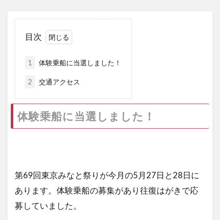
NHK紅白歌合戦
お正月
レソト
「君の膵臓をたべたい」
目次
ファミリーアカウント
エルアイイーエイチ
ブールミッシュ
シグナル100
古川琴音
1
体験乗船に当選しました！
コロンビア
そのまま飾れるブーケ
築地
2
交通アクセス
タカラヅカ
松田聖子
オランダ大使館
ColorOS 15
体験乗船に当選しました！
検索
第69回東京みなと祭りが今月の5月27日と28日に
あります。体験乗船の募集があり往復はがきで応
募していました。