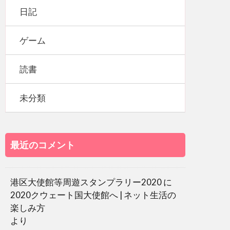
日記
ゲーム
読書
未分類
最近のコメント
港区大使館等周遊スタンプラリー2020
に
2020クウェート国大使館へ | ネット生活の
楽しみ方
より