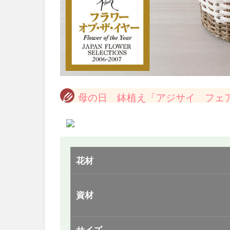
母の日 鉢植え「アジサイ フェア
花材
資材
サイズ