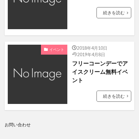
宝塚
大倉山ジャンプ競技場
ラオス大使館
続きを読む
月額会員
ヘテムル レンタルサーバー お試し
アフガニスタン・イスラム共和国大使館
Z.com
夏祭り！にっぽんの歌
番組観覧
iPhone
2018年4月10日
イベント
2019年4月8日
バーレーン王国大使館
晴海線
フリーコーンデーでア
GMOアドパートナーズ
フリーコーンデー
イスクリーム無料イベ
東京グランメゾン♡チャリティカレー
ント
岡三オンライン証券
清水建設
サンリオ
続きを読む
オリンピック
弁護士
現場見学会
シガールアイスクリーム
アクセストレードアワード
お問い合わせ
サイバーエージェント
モルディブ