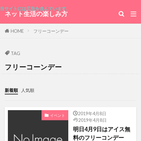
U-NEXT MUSIC FES
当サイトには広告を含んでいます。
ネット生活の楽しみ方
ミニバード レンタルサーバー データベース
フィジー共和国大使館
桜
シェイノ
HOME
フリーコーンデー
豊島園
PC専用ワンセグテレビチューナー
クウェート国大使館
首都高
TAG
ウクライナ大使館
GMOコイン
フリーコーンデー
動画サイト
花火
大林組
Sanrio
東京2020大会
U-mobile
レカン
新着順
人気順
ヨックモック
アクセストレード
レコード大賞
アフガニスタン
ベネズエラ
スイーツアンバサダー
夏祭りにっぽんの歌
2019年4月8日
イベント
2019年4月8日
レンタルサーバー
コスタリカ
北村匠海
明日4月9日はアイス無
カンテレ
竹達彩奈
ガトーショコラ
料のフリーコンデー