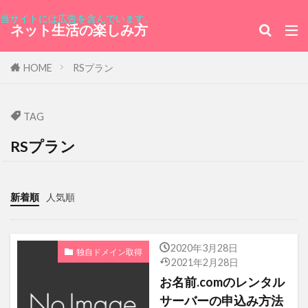
栗あん パンダまんじゅう
ラブコメ
当サイトには広告を含んでいます。
ネット生活の楽しみ方
ボランティア
ピーターラビット
＠ＷＡＰＰＹ
AKB0048
ハリーポッター
HOME
RSプラン
タダク
モロッコ
オーストリア
カフェ ミケランジェロ
TBSホールディングス
TAG
観覧募集
ギリシャ
萩原利久
RSプラン
お名前.com
チーズケーキブリュレ
サザンオールスターズ
ログイン画面
新着順
人気順
クグロフ
スマートウォッチ
U-NEXT MUSIC FES
ミニバード レンタルサーバー データベース
2020年3月28日
独自ドメイン取得
2021年2月28日
フィジー共和国大使館
桜
シェイノ
お名前.comのレンタル
豊島園
PC専用ワンセグテレビチューナー
サーバーの申込み方法