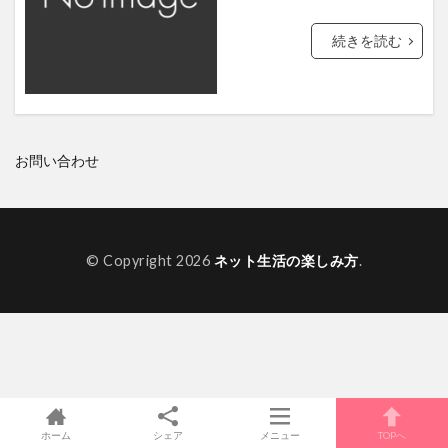
クウェート国大使館
首都高
続きを読む
ウクライナ大使館
GMOコイン
動画サイト
花火
大林組
Sanrio
東京2020大会
U-mobile
レカン
ヨックモック
アクセストレード
お問い合わせ
レコード大賞
アフガニスタン
ベネズエラ
スイーツアンバサダー
夏祭りにっぽんの歌
レンタルサーバー
コスタリカ
北村匠海
© Copyright 2026
ネット生活の楽しみ方
.
カンテレ
竹達彩奈
ガトーショコラ
宝塚
大倉山ジャンプ競技場
ラオス大使館
月額会員
ヘテムル レンタルサーバー お試し
アフガニスタン・イスラム共和国大使館
Z.com
ホーム
シェア
メニュー
TOPへ