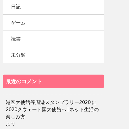
日記
ゲーム
読書
未分類
最近のコメント
港区大使館等周遊スタンプラリー2020
に
2020クウェート国大使館へ | ネット生活の
楽しみ方
より