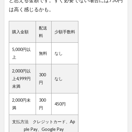
と思える金額です。すぐ必要でない場合には750円
は高く感じるかも。
配送
購入金額
少額手数料
料
5,000円以
無料
なし
上
2,000円以
300
上4,999円
なし
円
未満
2,000円未
300
450円
満
円
支払方法 クレジットカード、Ap
ple Pay、Google Pay