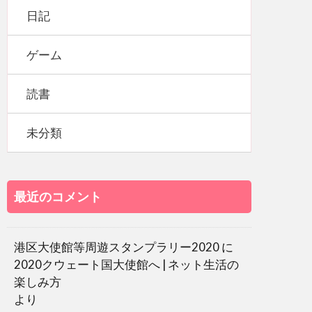
日記
ゲーム
読書
未分類
最近のコメント
港区大使館等周遊スタンプラリー2020
に
2020クウェート国大使館へ | ネット生活の
楽しみ方
より