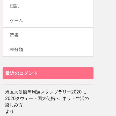
日記
ゲーム
読書
未分類
最近のコメント
港区大使館等周遊スタンプラリー2020
に
2020クウェート国大使館へ | ネット生活の
楽しみ方
より