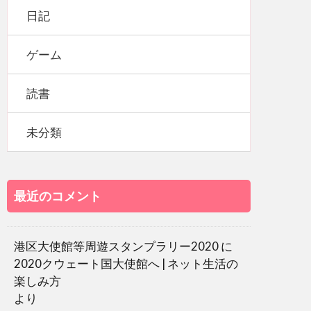
日記
ゲーム
読書
未分類
最近のコメント
港区大使館等周遊スタンプラリー2020
に
2020クウェート国大使館へ | ネット生活の
楽しみ方
より