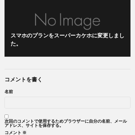
「君の膵臓をたべたい」
ファミリーアカウント
エルアイイーエイチ
ブールミッシュ
シグナル100
古川琴音
スマホのプランをスーパーカケホに変更しまし
コロンビア
そのまま飾れるブーケ
築地
た。
タカラヅカ
松田聖子
オランダ大使館
ColorOS 15
検索
コメントを書く
名前
次回のコメントで使用するためブラウザーに自分の名前、メール
アドレス、サイトを保存する。
コメント
※