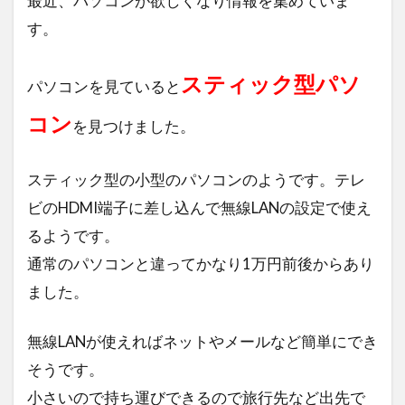
最近、パソコンが欲しくなり情報を集めていま
台北駐日経済文化代表処台湾文化センター
す。
トルコ
うた☆プリ
新海誠
ライブ配信
フォトボックス
スティック型パソ
怪病医ラムネ
パソコンを見ていると
oppo
シリア・アラブ共和国大使館
コン
を見つけました。
国際機関 日本アセアンセンター
エックスサーバー
ロジクール
スティック型の小型のパソコンのようです。テレ
東京グランメゾン
株主優待カード
ビのHDMI端子に差し込んで無線LANの設定で使え
エルサルバドル共和国
キユーピー
るようです。
通常のパソコンと違ってかなり1万円前後からあり
港区ワールドカーニバル
ブリュレ
ました。
チャリティカレー
ヒルトン東京お台場
ユダヤ人を救った動物園～アントニーナが愛した命
無線LANが使えればネットやメールなど簡単にでき
～
そうです。
内視鏡
31日間無料トライアル
小さいので持ち運びできるので旅行先など出先で