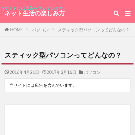
当サイトには広告を含んでいます。
都民見学会
株主期間
ブラジル連邦共和国
ネット生活の楽しみ方
ハンガリー大使館
東京みなと祭
HOME
銀座レカン
パソコン
スティック型パソコンってどんなの？
バニラアイスクリームビーンズ入り
横浜スタジアム
花いちごのバラエティアイス
スティック型パソコンってどんなの？
監獄島
韓流ドラマ
GMOポイント
普通の女子校生が【ろこどる】やってみた。
2016年4月21日
2017年3月16日
パソコン
エド・ウェストウィック
フラワー
セリ
当サイトには広告を含んでいます。
アルゼンチン共和国
クックパッド
モーニングスター
24時間テレビ
NHK紅白
ニカラグア
アメリカ
あいみょん
天気の子
無観客ライブ
フェスティバル
WANIMA
iijmio