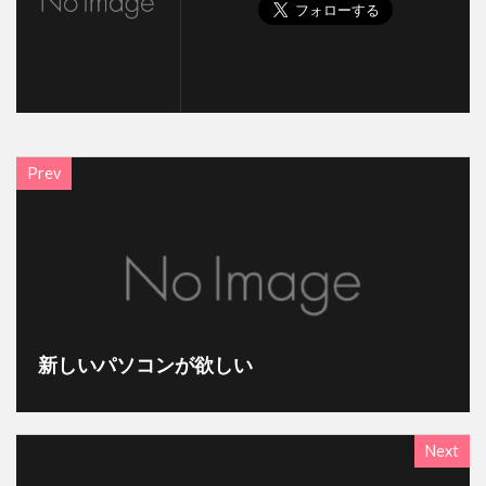
ボートショー
ブラジル
ガンダム見放題作戦中
フィスコ
東レ
ソフトクリーム
アルキメデスの大戦
渕野右登
東ティモール
感染列島
Prev
天丼
劇場版
漫画
イイハナ
android
ブラジル連邦共和国大使館
中華人民共和国大使館
東京みなと祭り
ひらまつ
牛肉記念日
電源ユニット
ピクセラ
イヤホンマイク
アジデシ
新しいパソコンが欲しい
小型船舶
大丸東京
お土産
ハンガー・ゲーム
毎日コムネット
格安SIM
NHK
Girls！
Next
NHK紅白歌合戦
お正月
レソト