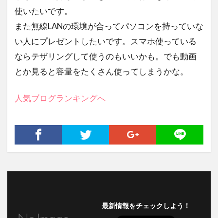
男と女の不都合な真実
ミリオンドール
使いたいです。
グランデバニラ
ファンタビ
電子書籍
また無線LANの環境が合ってパソコンを持っていな
ボスニア・ヘルツェゴビナ
父の日
い人にプレゼントしたいです。スマホ使っている
日本製鉄
敬老の日
晩さん会
ならテザリングして使うのもいいかも。でも動画
高杉真宙
招待券
特別番組
とか見ると容量をたくさん使ってしまうかな。
ユーネクスト
登録方法
三浦大知
人気ブログランキングへ
キャンペーン
ios
レソト王国大使館
フィリピン共和国大使館
新サーバー移行
ソフトフロントホールディングス
アピシウス
RM550x
ホンジュラス共和国
QCY-Q11
トーゴ料理
オハヨー乳業
シュークリーム
三越伊勢丹ホールディングス
実話
エベレスト
環状第2号線
最新情報をチェックしよう！
くまポンギフト券
Wake Up
ラブコメディ