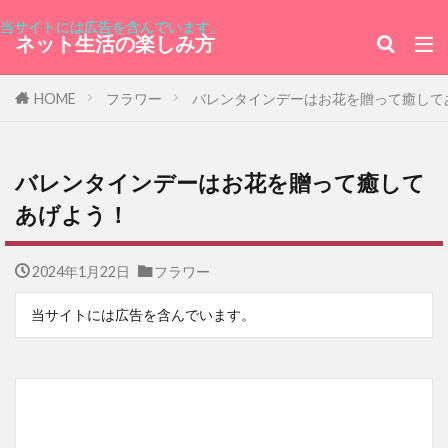
天丼
劇場版
漫画
イイハナ
当サイトには広告を含んでいます。
ネット生活の楽しみ方
android
ブラジル連邦共和国大使館
中華人民共和国大使館
東京みなと祭り
HOME
フラワー
バレンタインデーはお花を贈って癒して
ひらまつ
牛肉記念日
電源ユニット
ピクセラ
イヤホンマイク
アジデシ
バレンタインデーはお花を贈って癒して
小型船舶
大丸東京
お土産
あげよう！
ハンガー・ゲーム
毎日コムネット
格安SIM
NHK
Girls！
2024年1月22日
フラワー
NHK紅白歌合戦
お正月
レソト
当サイトには広告を含んでいます。
「君の膵臓をたべたい」
ファミリーアカウント
エルアイイーエイチ
ブールミッシュ
シグナル100
古川琴音
コロンビア
そのまま飾れるブーケ
築地