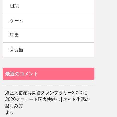
日記
ゲーム
読書
未分類
最近のコメント
港区大使館等周遊スタンプラリー2020
に
2020クウェート国大使館へ | ネット生活の
楽しみ方
より