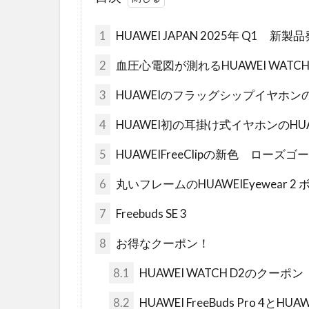
1
HUAWEI JAPAN 2025年 Q1 新製
2
血圧心電図が測れるHUAWEI WATCH
3
HUAWEIのフラッグシップイヤホンのFre
4
HUAWEI初の耳掛け式イヤホンのHUAWE
5
HUAWEIFreeClipの新色 ローズ
6
丸いフレームのHUAWEIEyewear
7
Freebuds SE 3
8
お得なクーポン！
8.1
HUAWEI WATCH D2のクーポン
8.2
HUAWEI FreeBuds Pro 4と