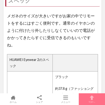
スペック
メガネのサイズが大きいですがお家の中でリモー
トをするにはすごく便利です。通常のイヤホンの
ように付けたり外したりしなくていいので電話が
かかってきたらすぐに受信できるのもいいです
ね。
HUAWEI Eyewear 2のスペ
ック
ブラック
約37.8 g（ファッショング
ラス部分を含む）
約30.8 g（ファッショング
ホーム
シェア
メニュー
TOPへ