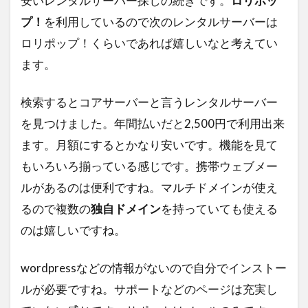
安いレンタルサーバー探しの続きです。
ロリポッ
ひらまつ
牛肉記念日
電源ユニット
プ！
を利用しているので次のレンタルサーバーは
ピクセラ
イヤホンマイク
アジデシ
ロリポップ！くらいであれば嬉しいなと考えてい
ます。
小型船舶
大丸東京
お土産
ハンガー・ゲーム
毎日コムネット
検索するとコアサーバーと言うレンタルサーバー
格安SIM
NHK
Girls！
を見つけました。年間払いだと2,500円で利用出来
NHK紅白歌合戦
お正月
レソト
ます。月額にするとかなり安いです。機能を見て
「君の膵臓をたべたい」
もいろいろ揃っている感じです。携帯ウェブメー
ファミリーアカウント
エルアイイーエイチ
ルがあるのは便利ですね。マルチドメインが使え
ブールミッシュ
シグナル100
古川琴音
るので複数の
独自ドメイン
を持っていても使える
コロンビア
そのまま飾れるブーケ
築地
のは嬉しいですね。
タカラヅカ
松田聖子
オランダ大使館
wordpressなどの情報がないので自分でインストー
ColorOS 15
ルが必要ですね。サポートなどのページは充実し