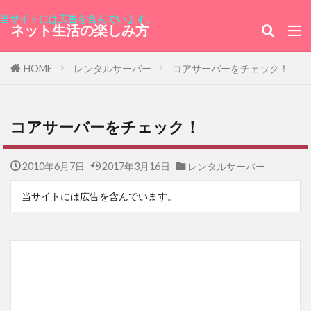
エルサルバドル共和国
キユーピー
当サイトには広告を含んでいます。
ネット生活の楽しみ方
港区ワールドカーニバル
ブリュレ
チャリティカレー
ヒルトン東京お台場
HOME
レンタルサーバー
コアサーバーをチェック！
ユダヤ人を救った動物園～アントニーナが愛した命
～
内視鏡
31日間無料トライアル
コアサーバーをチェック！
男と女の不都合な真実
ミリオンドール
2010年6月7日
2017年3月16日
レンタルサーバー
グランデバニラ
ファンタビ
電子書籍
ボスニア・ヘルツェゴビナ
父の日
当サイトには広告を含んでいます。
日本製鉄
敬老の日
晩さん会
高杉真宙
招待券
特別番組
ユーネクスト
登録方法
三浦大知
キャンペーン
ios
レソト王国大使館
フィリピン共和国大使館
新サーバー移行