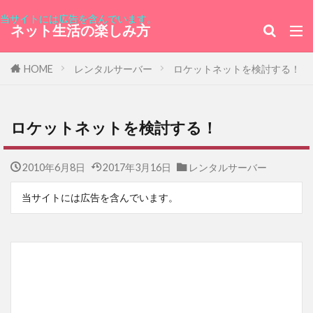
チャリティカレー
ヒルトン東京お台場
当サイトには広告を含んでいます。
ユダヤ人を救った動物園～アントニーナが愛した命
ネット生活の楽しみ方
～
内視鏡
31日間無料トライアル
HOME
レンタルサーバー
ロケットネットを検討する！
男と女の不都合な真実
ミリオンドール
グランデバニラ
ファンタビ
電子書籍
ロケットネットを検討する！
ボスニア・ヘルツェゴビナ
父の日
日本製鉄
敬老の日
晩さん会
2010年6月8日
2017年3月16日
レンタルサーバー
高杉真宙
招待券
特別番組
当サイトには広告を含んでいます。
ユーネクスト
登録方法
三浦大知
キャンペーン
ios
レソト王国大使館
フィリピン共和国大使館
新サーバー移行
ソフトフロントホールディングス
アピシウス
RM550x
ホンジュラス共和国
QCY-Q11