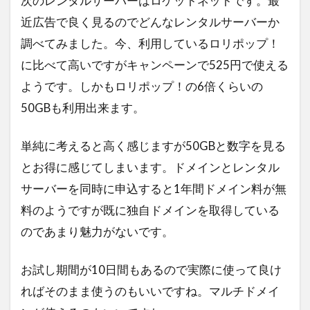
次のレンタルサーバーはロケットネットです。最
小型船舶
大丸東京
お土産
近広告で良く見るのでどんなレンタルサーバーか
ハンガー・ゲーム
毎日コムネット
調べてみました。今、利用しているロリポップ！
格安SIM
NHK
Girls！
に比べて高いですがキャンペーンで525円で使える
NHK紅白歌合戦
お正月
レソト
ようです。しかもロリポップ！の6倍くらいの
「君の膵臓をたべたい」
50GBも利用出来ます。
ファミリーアカウント
エルアイイーエイチ
単純に考えると高く感じますが50GBと数字を見る
ブールミッシュ
シグナル100
古川琴音
とお得に感じてしまいます。ドメインとレンタル
コロンビア
そのまま飾れるブーケ
築地
サーバーを同時に申込すると1年間ドメイン料が無
タカラヅカ
松田聖子
オランダ大使館
料のようですが既に独自ドメインを取得している
ColorOS 15
のであまり魅力がないです。
検索
お試し期間が10日間もあるので実際に使って良け
ればそのまま使うのもいいですね。マルチドメイ