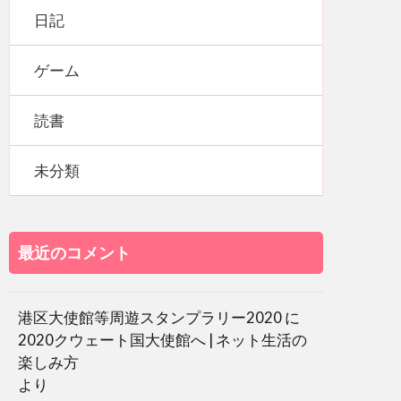
日記
ゲーム
読書
未分類
最近のコメント
港区大使館等周遊スタンプラリー2020
に
2020クウェート国大使館へ | ネット生活の
楽しみ方
より