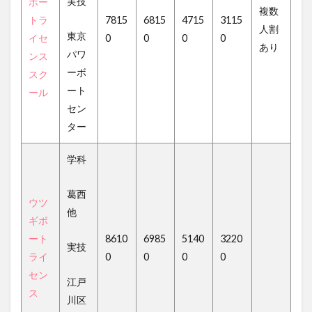
実技
ボー
複数
トラ
7815
6815
4715
3115
人割
東京
イセ
0
0
0
0
あり
パワ
ンス
ーボ
スク
ート
ール
セン
ター
学科
葛西
ウツ
他
ギボ
ート
8610
6985
5140
3220
実技
ライ
0
0
0
0
セン
江戸
ス
川区