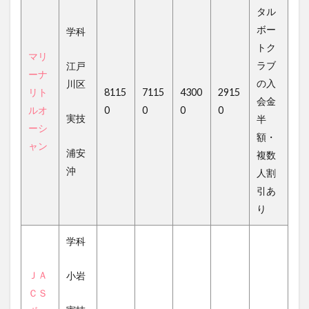
タル
ボー
学科
トク
マリ
ラブ
江戸
ーナ
の入
川区
リト
8115
7115
4300
2915
会金
ルオ
0
0
0
0
実技
半
ーシ
額・
ャン
浦安
複数
沖
人割
引あ
り
学科
ＪＡ
小岩
ＣＳ