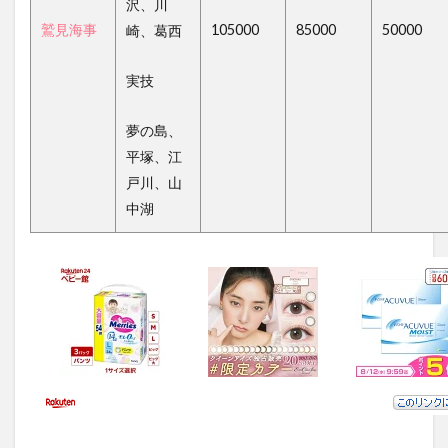
沢、川
鷲見海事
105000
85000
50000
崎、葛西
実技
夢の島、
平塚、江
戸川、山
中湖