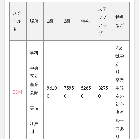
ステ
スク
ップ
特典
ール
場所
1級
2級
特殊
アッ
など
名
プ
2級
学科
独学
あ
中央
り・
区立
卒業
産業
9610
7595
5285
3275
生限
E&M
会館
0
0
0
0
定の
初心
実技
者ク
ルー
江戸
ズあ
川
り