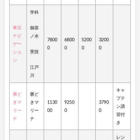
学科
東京
御茶
ナビ
ノ水
7800
6800
5200
3200
ゲー
0
0
0
0
実技
ショ
ン
江戸
川
キャ
勝ど
勝ど
プテ
きマ
きマ
1130
9250
3790
ン講
リー
リー
00
0
0
習付
ナ
ナ
き
レン