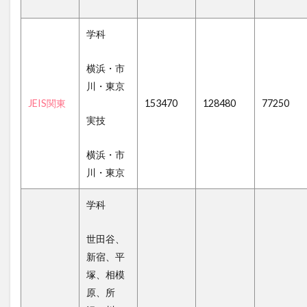
学科
横浜・市
川・東京
JEIS関東
153470
128480
77250
実技
横浜・市
川・東京
学科
世田谷、
新宿、平
塚、相模
原、所