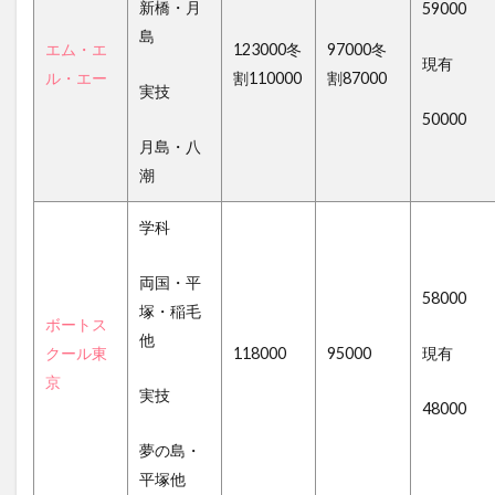
新橋・月
59000
島
エム・エ
123000冬
97000冬
現有
ル・エー
割110000
割87000
実技
50000
月島・八
潮
学科
両国・平
58000
塚・稲毛
ボートス
他
クール東
118000
95000
現有
京
実技
48000
夢の島・
平塚他