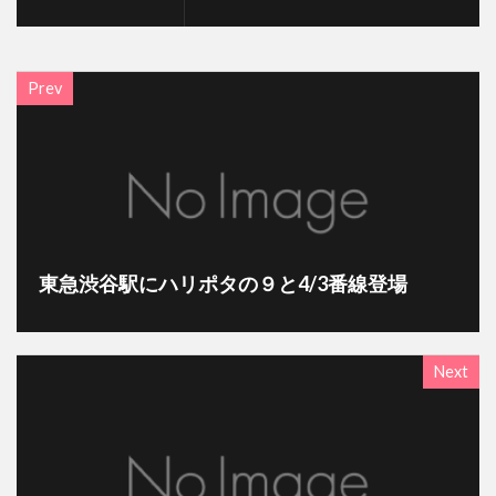
Prev
東急渋谷駅にハリポタの９と4/3番線登場
Next