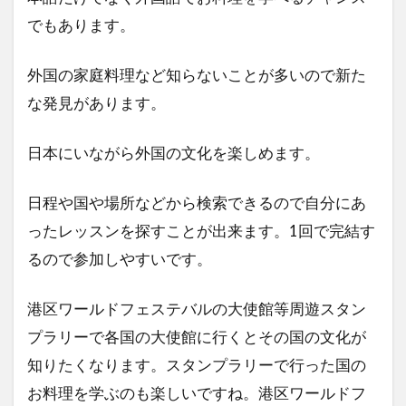
NHK紅白歌合戦
お正月
レソト
でもあります。
「君の膵臓をたべたい」
外国の家庭料理など知らないことが多いので新た
ファミリーアカウント
エルアイイーエイチ
な発見があります。
ブールミッシュ
シグナル100
古川琴音
コロンビア
そのまま飾れるブーケ
築地
日本にいながら外国の文化を楽しめます。
タカラヅカ
松田聖子
オランダ大使館
ColorOS 15
日程や国や場所などから検索できるので自分にあ
ったレッスンを探すことが出来ます。1回で完結す
検索
るので参加しやすいです。
港区ワールドフェステバルの大使館等周遊スタン
プラリーで各国の大使館に行くとその国の文化が
知りたくなります。スタンプラリーで行った国の
お料理を学ぶのも楽しいですね。港区ワールドフ