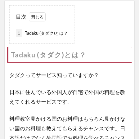
くまポンギフト券
Wake Up
ラブコメディ
目次
ボートショー
ブラジル
ガンダム見放題作戦中
フィスコ
東レ
1
Tadaku (タダク)とは？
ソフトクリーム
アルキメデスの大戦
渕野右登
東ティモール
感染列島
Tadaku (タダク)とは？
天丼
劇場版
漫画
イイハナ
android
ブラジル連邦共和国大使館
タダクってサービス知っていますか？
中華人民共和国大使館
東京みなと祭り
日本に住んでいる外国人が自宅で外国の料理を教
ひらまつ
牛肉記念日
電源ユニット
えてくれるサービスです。
ピクセラ
イヤホンマイク
アジデシ
小型船舶
大丸東京
お土産
料理教室見かける国のお料理はもちろん見かけな
ハンガー・ゲーム
毎日コムネット
い国のお料理も教えてもらえるチャンスです。日
格安SIM
NHK
Girls！
本語だけでなく外国語でお料理を学べるチャンス