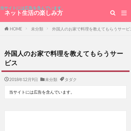
黒島結菜
即位の礼
当サイトには広告を含んでいます。
ネット生活の楽しみ方
台北駐日経済文化代表処台湾文化センター
トルコ
うた☆プリ
新海誠
HOME
未分類
外国人のお家で料理を教えてもらうサービ
ライブ配信
フォトボックス
怪病医ラムネ
oppo
シリア・アラブ共和国大使館
外国人のお家で料理を教えてもらうサー
国際機関 日本アセアンセンター
ビス
エックスサーバー
ロジクール
東京グランメゾン
株主優待カード
2018年12月9日
未分類
タダク
エルサルバドル共和国
キユーピー
当サイトには広告を含んでいます。
港区ワールドカーニバル
ブリュレ
チャリティカレー
ヒルトン東京お台場
ユダヤ人を救った動物園～アントニーナが愛した命
～
内視鏡
31日間無料トライアル