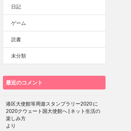
日記
ゲーム
読書
未分類
最近のコメント
港区大使館等周遊スタンプラリー2020
に
2020クウェート国大使館へ | ネット生活の
楽しみ方
より