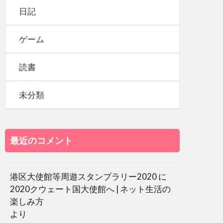
日記
ゲーム
読書
未分類
最近のコメント
港区大使館等周遊スタンプラリー2020
に
2020クウェート国大使館へ | ネット生活の
楽しみ方
より