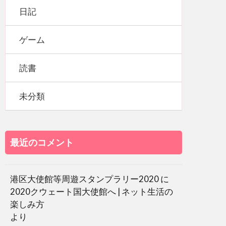
日記
ゲーム
読書
未分類
最近のコメント
港区大使館等周遊スタンプラリー2020
に
2020クウェート国大使館へ | ネット生活の
楽しみ方
より