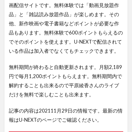
画配信サイトです。無料体験では「動画見放題作
品」と「雑誌読み放題作品」が楽しめます。その
他、新作映画や電子書籍などポイントが必要な作
品もあります。無料体験で600ポイントもらえるの
でそのポイントを使えます。U-NEXTで配信されて
いる作品は加入者でなくてもチェックできます。
無料期間が終わると自動更新されます。月額2,189
円で毎月1,200ポイントもらえます。無料期間内で
解約することも出来るので平原綾香さんのライブ
だけを無料で楽しむことも出来ます。
記事の内容は202111月29日の情報です。最新の情
報はU-NEXTのページでご確認ください。