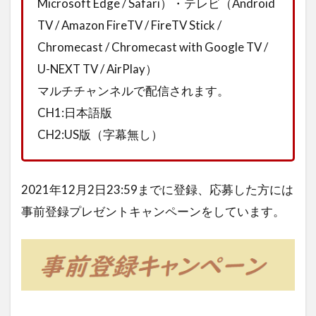
Microsoft Edge / Safari）・テレビ（Android
TV / Amazon FireTV / FireTV Stick /
Chromecast / Chromecast with Google TV /
U-NEXT TV / AirPlay）
マルチチャンネルで配信されます。
CH1:日本語版
CH2:US版（字幕無し）
2021年12月2日23:59までに登録、応募した方には
事前登録プレゼントキャンペーンをしています。