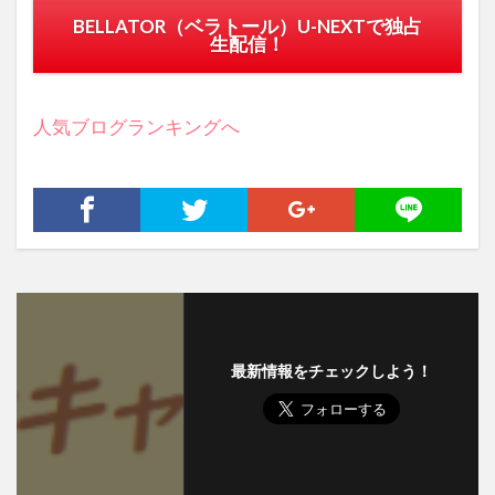
BELLATOR（ベラトール）U-NEXTで独占
生配信！
人気ブログランキングへ
最新情報をチェックしよう！