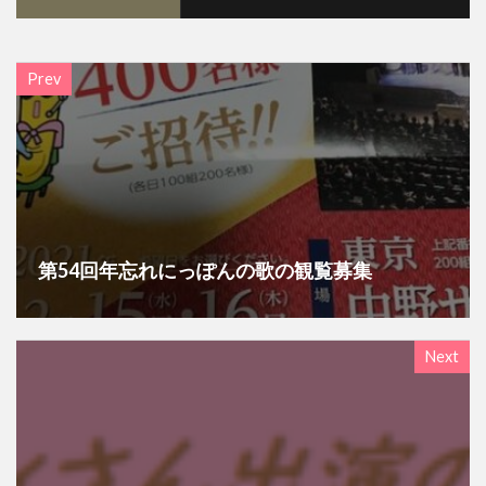
Prev
第54回年忘れにっぽんの歌の観覧募集
Next