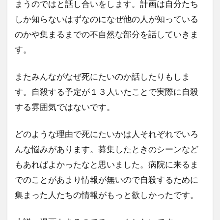
まうのではと話し合いをします。計画は自分たち
しか知らないはずなのになぜ他の人が知っている
のかや集まるまでの不自然な部分を話していきま
す。
またみんながなぜ死にたいのか話したりもしま
す。自殺する予定が１３人いたことで実際に自殺
する雰囲気ではないです。
どのような理由で死にたいかは人それぞれでいろ
んな悩みがあります。募集したときのシーンなど
もあればよかったなと思いました。病院に来るま
でのことがあまり情報が無いので自殺するために
集まった人たちの情報がもっと欲しかったです。