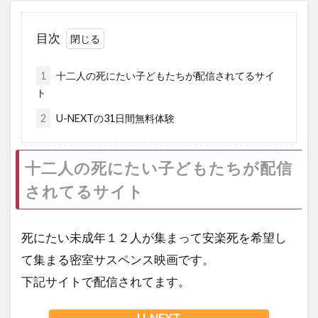
目次
1
十二人の死にたい子どもたちが配信されてるサイ
ト
2
U-NEXTの31日間無料体験
十二人の死にたい子どもたちが配信
されてるサイト
死にたい未成年１２人が集まって安楽死を希望し
て集まる密室サスペンス映画です。
下記サイトで配信されてます。
U-NEXT