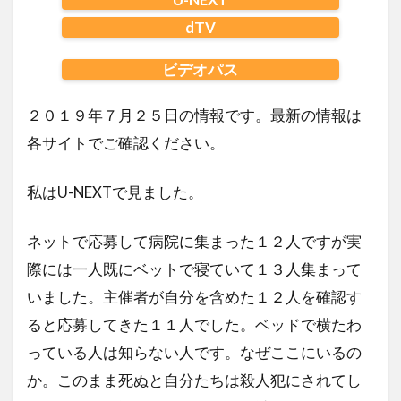
dTV
ビデオパス
２０１９年７月２５日の情報です。最新の情報は
各サイトでご確認ください。
私はU-NEXTで見ました。
ネットで応募して病院に集まった１２人ですが実
際には一人既にベットで寝ていて１３人集まって
いました。主催者が自分を含めた１２人を確認す
ると応募してきた１１人でした。ベッドで横たわ
っている人は知らない人です。なぜここにいるの
か。このまま死ぬと自分たちは殺人犯にされてし