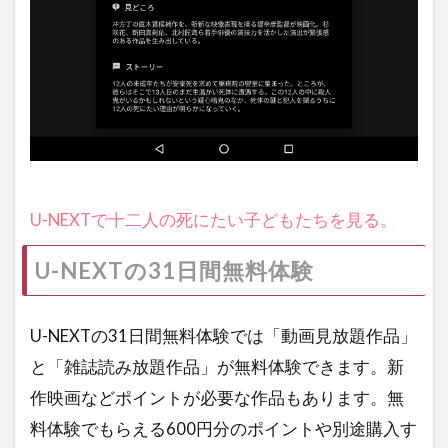
U-NEXTで十二人の死にたい子どもたちを見る。
U-NEXTの31日間無料体験
U-NEXTの31日間無料体験では「動画見放題作品」
と「雑誌読み放題作品」が無料体験できます。新
作映画などポイントが必要な作品もあります。無
料体験でもらえる600円分のポイントや別途購入す