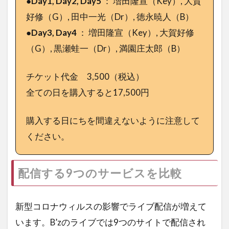
●
Day1, Day2, Day5
： 増田隆宣（Key）, 大賀
好修（G）, 田中一光（Dr）, 徳永暁人（B）
●
Day3, Day4
： 増田隆宣（Key）, 大賀好修
（G）, 黒瀬蛙一（Dr）, 満園庄太郎（B）
チケット代金 3,500（税込）
全ての日を購入すると17,500円
購入する日にちを間違えないように注意して
ください。
配信する9つのサービスを比較
新型コロナウィルスの影響でライブ配信が増えて
います。B’zのライブでは9つのサイトで配信され