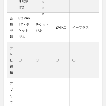
像配信
付き
会
B’z PAR
員
TY・チ
チケット
ZAIKO
イープラス
登
ケット
ぴあ
録
ぴあ
テ
レ
ビ
〇
〇
〇
〇
視
聴
ア
プ
リ
–
–
–
–
で