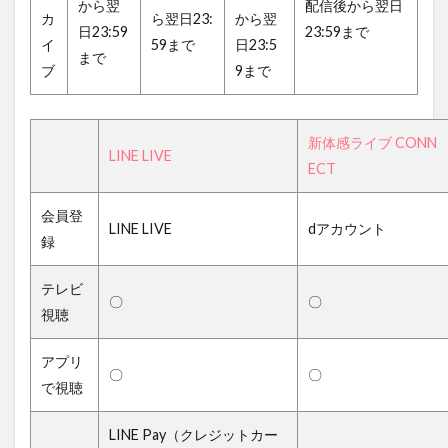
から翌
配信後から翌日
カ
ら翌日23:
から翌
日23:59
23:59まで
イ
59まで
日23:5
まで
ブ
9まで
新体感ライブ CONN
LINE LIVE
ECT
会員登
LINE LIVE
dアカウント
録
テレビ
〇
〇
視聴
アプリ
〇
〇
で視聴
LINE Pay（クレジットカー