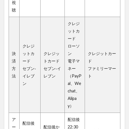
視
聴
クレジ
ットカ
ード
クレジ
ローソ
決
ットカ
クレジッ
ン
クレジットカー
済
ード
トカード
電子マ
ド
方
セブン‐
セブン‐イ
ネー
ファミリーマー
法
イレブ
レブン
（PayP
ト
ン
al、We
chat、
Alipa
y）
ア
配信後
配信後
ー
配信後か
22:30