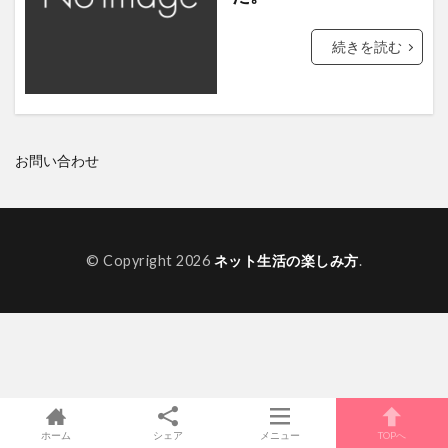
クウェート国大使館
首都高
続きを読む
ウクライナ大使館
GMOコイン
動画サイト
花火
大林組
Sanrio
東京2020大会
U-mobile
レカン
ヨックモック
アクセストレード
お問い合わせ
レコード大賞
アフガニスタン
ベネズエラ
スイーツアンバサダー
夏祭りにっぽんの歌
レンタルサーバー
コスタリカ
北村匠海
© Copyright 2026
ネット生活の楽しみ方
.
カンテレ
竹達彩奈
ガトーショコラ
宝塚
大倉山ジャンプ競技場
ラオス大使館
月額会員
ヘテムル レンタルサーバー お試し
アフガニスタン・イスラム共和国大使館
Z.com
ホーム
シェア
メニュー
TOPへ