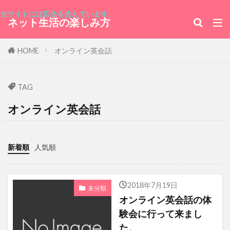
栗あん パンダまんじゅう
ラブコメ
当サイトには広告を含んでいます。
ネット生活の楽しみ方
ボランティア
ピーターラビット
＠ＷＡＰＰＹ
AKB0048
ハリーポッター
HOME
オンライン英会話
タダク
モロッコ
オーストリア
カフェ ミケランジェロ
TBSホールディングス
TAG
観覧募集
ギリシャ
萩原利久
オンライン英会話
お名前.com
チーズケーキブリュレ
サザンオールスターズ
ログイン画面
新着順
人気順
クグロフ
スマートウォッチ
U-NEXT MUSIC FES
ミニバード レンタルサーバー データベース
2018年7月19日
未分類
オンライン英会話の体
フィジー共和国大使館
桜
シェイノ
験会に行って来まし
豊島園
PC専用ワンセグテレビチューナー
た。