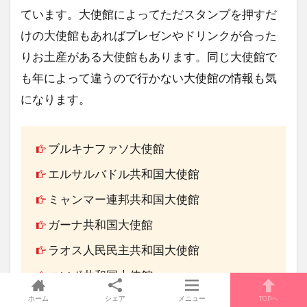
ています。大使館によってただスタンプを押すだ
けの大使館もあればプレゼンやドリンクが合った
りお土産がある大使館もあります。同じ大使館で
も年によって違うので行かない大使館の情報も気
になります。
ブルキナファソ大使館
エルサルバドル共和国大使館
ミャンマー連邦共和国大使館
ガーナ共和国大使館
ラオス人民民主共和国大使館
コソボ共和国大使館
カンボジア王国大使館
ホーム
シェア
メニュー
TOPへ