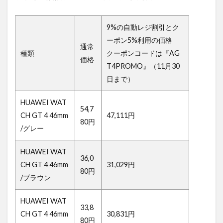
9%の自動レジ割引とク
ーポン5%利用の価格
通常
種類
クーポンコードは『AG
価格
T4PROMO』（11月30
日まで）
HUAWEI WAT
54,7
CH GT 4 46mm
47,111円
80円
/グレー
HUAWEI WAT
36,0
CH GT 4 46mm
31,029円
80円
/ブラウン
HUAWEI WAT
33,8
CH GT 4 46mm
30,831円
80円