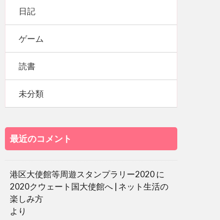
日記
ゲーム
読書
未分類
最近のコメント
港区大使館等周遊スタンプラリー2020
に
2020クウェート国大使館へ | ネット生活の
楽しみ方
より