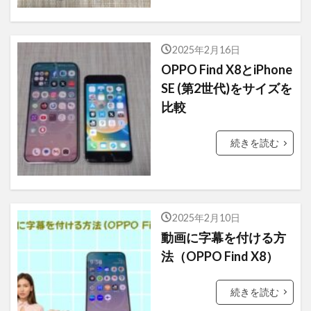
ひらまつ
牛肉記念日
電源ユニット
ピクセラ
イヤホンマイク
アジデシ
2025年2月16日
OPPO Find X8とiPhone
小型船舶
大丸東京
お土産
SE (第2世代)をサイズを
ハンガー・ゲーム
毎日コムネット
比較
格安SIM
NHK
Girls！
NHK紅白歌合戦
お正月
レソト
続きを読む
「君の膵臓をたべたい」
ファミリーアカウント
エルアイイーエイチ
ブールミッシュ
シグナル100
古川琴音
2025年2月10日
コロンビア
そのまま飾れるブーケ
築地
動画に字幕を付ける方
法（OPPO Find X8）
タカラヅカ
松田聖子
オランダ大使館
ColorOS 15
続きを読む