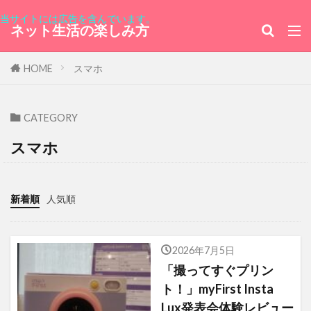
グランバザール
マグロ
当サイトには広告を含んでいます。
ワールドフェスティバル
サンマリノ共和国
ネット生活の楽しみ方
ホテル
「未来のミライ」
トランポリン
HOME
スマホ
ホンジュラス
セルビア
インプレス
鬼滅の刃
ゴスペラーズ
Perfume
CATEGORY
チェッカーズ
交換ベルト
タカナシ
スマホ
ウルグアイ東方共和国大使館
深川
M186
都民見学会
株主期間
ブラジル連邦共和国
ハンガリー大使館
東京みなと祭
新着順
人気順
銀座レカン
バニラアイスクリームビーンズ入り
2026年7月5日
横浜スタジアム
花いちごのバラエティアイス
「撮ってすぐプリン
監獄島
韓流ドラマ
GMOポイント
ト！」myFirst Insta
Lux発表会体験レビュー
普通の女子校生が【ろこどる】やってみた。