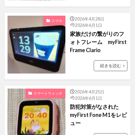
RM550x
ホンジュラス共和国
QCY-Q11
トーゴ料理
オハヨー乳業
シュークリーム
2026年4月28日
スマホ
2026年6月1日
三越伊勢丹ホールディングス
実話
家族だけの繋がりのフ
エベレスト
環状第2号線
ォトフレーム myFirst
くまポンギフト券
Wake Up
ラブコメディ
Frame Clario
ボートショー
ブラジル
続きを読む
ガンダム見放題作戦中
フィスコ
東レ
ソフトクリーム
アルキメデスの大戦
渕野右登
東ティモール
感染列島
2026年4月25日
スマートウォッチ
2026年6月1日
天丼
劇場版
漫画
イイハナ
防犯対策がなされた
android
ブラジル連邦共和国大使館
myFirst Fone M1をレビ
中華人民共和国大使館
東京みなと祭り
ュー
ひらまつ
牛肉記念日
電源ユニット