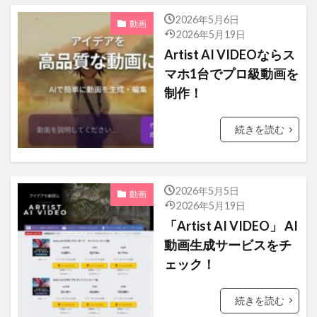
港区ワールドカーニバル
ブリュレ
2026年5月6日
動画
チャリティカレー
ヒルトン東京お台場
2026年5月19日
ユダヤ人を救った動物園～アントニーナが愛した命
Artist AI VIDEOならス
～
マホ1台でプロ級動画を
内視鏡
31日間無料トライアル
制作！
男と女の不都合な真実
ミリオンドール
続きを読む
グランデバニラ
ファンタビ
電子書籍
ボスニア・ヘルツェゴビナ
父の日
日本製鉄
敬老の日
晩さん会
2026年5月5日
動画
2026年5月19日
高杉真宙
招待券
特別番組
「Artist AI VIDEO」 AI
ユーネクスト
登録方法
三浦大知
動画生成サービスをチ
キャンペーン
ios
レソト王国大使館
ェック！
フィリピン共和国大使館
新サーバー移行
続きを読む
ソフトフロントホールディングス
アピシウス