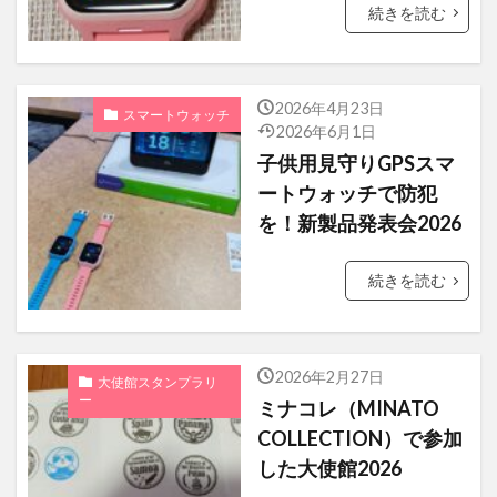
続きを読む
ピクセラ
イヤホンマイク
アジデシ
小型船舶
大丸東京
お土産
ハンガー・ゲーム
毎日コムネット
2026年4月23日
スマートウォッチ
格安SIM
NHK
Girls！
2026年6月1日
子供用見守りGPSスマ
NHK紅白歌合戦
お正月
レソト
ートウォッチで防犯
「君の膵臓をたべたい」
を！新製品発表会2026
ファミリーアカウント
エルアイイーエイチ
ブールミッシュ
シグナル100
古川琴音
続きを読む
コロンビア
そのまま飾れるブーケ
築地
タカラヅカ
松田聖子
オランダ大使館
2026年2月27日
大使館スタンプラリ
ColorOS 15
ー
ミナコレ（MINATO
COLLECTION）で参加
検索
した大使館2026