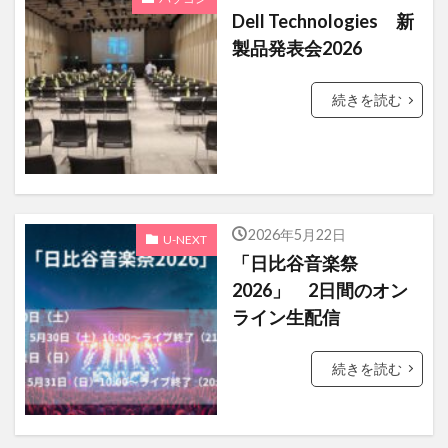
きらりん☆レボリューション
チャックバス
Dell Technologies 新
ラフォーレ原宿
パキスタン
製品発表会2026
ニカラグア共和国
続きを読む
ツカダ・グローバルホールディング
双日
黒島結菜
即位の礼
台北駐日経済文化代表処台湾文化センター
トルコ
うた☆プリ
新海誠
2026年5月22日
U-NEXT
ライブ配信
フォトボックス
怪病医ラムネ
「日比谷音楽祭
oppo
シリア・アラブ共和国大使館
2026」 2日間のオン
ライン生配信
国際機関 日本アセアンセンター
エックスサーバー
ロジクール
続きを読む
東京グランメゾン
株主優待カード
エルサルバドル共和国
キユーピー