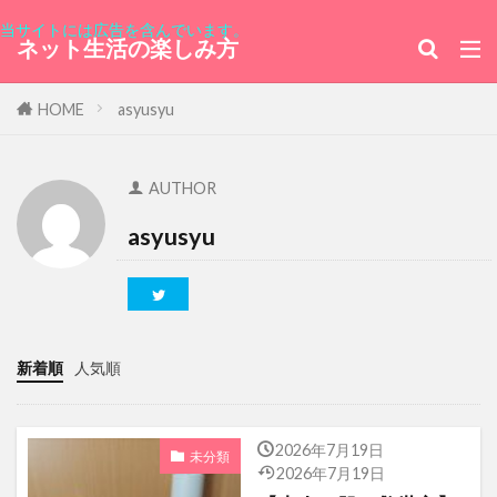
ホテル
「未来のミライ」
トランポリン
当サイトには広告を含んでいます。
ネット生活の楽しみ方
ホンジュラス
セルビア
インプレス
鬼滅の刃
ゴスペラーズ
Perfume
HOME
asyusyu
チェッカーズ
交換ベルト
タカナシ
ウルグアイ東方共和国大使館
深川
M186
AUTHOR
都民見学会
株主期間
ブラジル連邦共和国
asyusyu
ハンガリー大使館
東京みなと祭
銀座レカン
バニラアイスクリームビーンズ入り
横浜スタジアム
花いちごのバラエティアイス
新着順
人気順
監獄島
韓流ドラマ
GMOポイント
普通の女子校生が【ろこどる】やってみた。
2026年7月19日
未分類
2026年7月19日
エド・ウェストウィック
フラワー
セリ