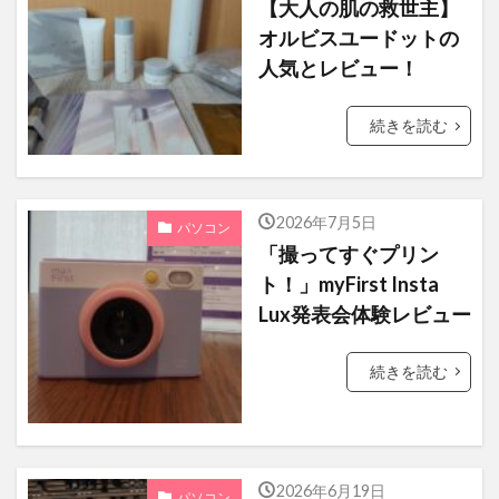
【大人の肌の救世主】
アルゼンチン共和国
クックパッド
オルビスユードットの
モーニングスター
24時間テレビ
人気とレビュー！
NHK紅白
ニカラグア
アメリカ
続きを読む
あいみょん
天気の子
無観客ライブ
フェスティバル
WANIMA
iijmio
北海道アイスクリームメロン
2026年7月5日
パソコン
モルディブ共和国大使館
代々木公園
「撮ってすぐプリン
ト！」myFirst Insta
ワイヤレスマウス
光回線
当選
Lux発表会体験レビュー
ウルグアイ東方共和国
Z.com WP
バスツアー
オーシャンドリーム号
続きを読む
白桃シャーベット
JALUX
銀座のミルフィーユアイス
ガリバー旅行記
おせち
GMOあおぞらネット銀行
2026年6月19日
パソコン